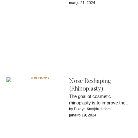
part of rebuilding …
março 21, 2024
Nose Reshaping
(Rhinoplasty)
The goal of cosmetic
rhinoplasty is to improve the
nose aesthetically, creating
by 
Dizqyn-6myjdu-futfem
harmony with the other facial
janeiro 19, 2024
features.