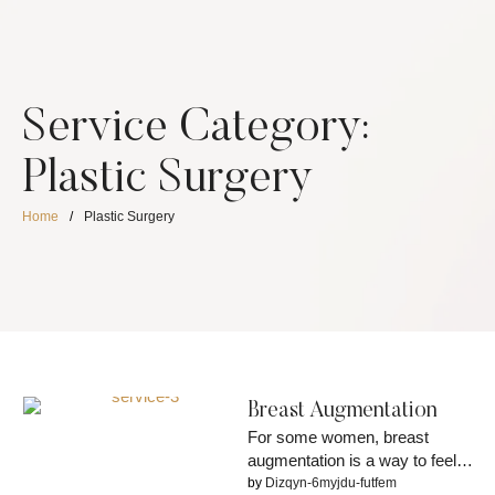
Service Category:
Plastic Surgery
Home
/
Plastic Surgery
Breast Augmentation
For some women, breast
augmentation is a way to feel
more confident. For others, it’s
by 
Dizqyn-6myjdu-futfem