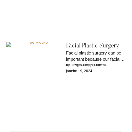
Facial Plastic Surgery
Facial plastic surgery can be
important because our facial
expressions allow us to
by 
Dizqyn-6myjdu-futfem
interact and communicate with
janeiro 19, 2024
each …