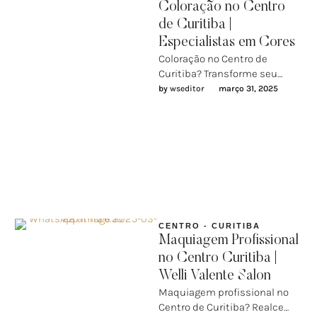
Coloração no Centro
de Curitiba |
Especialistas em Cores
Coloração no Centro de
Curitiba? Transforme seu
visual no Welli Valente
by 
wseditor
março 31, 2025
SalonQuer mudar o visual,
renovar a cor …
CENTRO - CURITIBA
Maquiagem Profissional
no Centro Curitiba |
Welli Valente Salon
Maquiagem profissional no
Centro de Curitiba? Realce