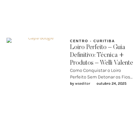
amarelar) Tendências de cor
2026 em …
CENTRO - CURITIBA
Loiro Perfeito – Guia
Definitivo: Técnica +
Produtos – Welli Valente
Como Conquistar o Loiro
Perfeito Sem Detonar os Fios
— O Guia Definitivo da Técnica
by 
wseditor
outubro 24, 2025
+ Produtos Certos …