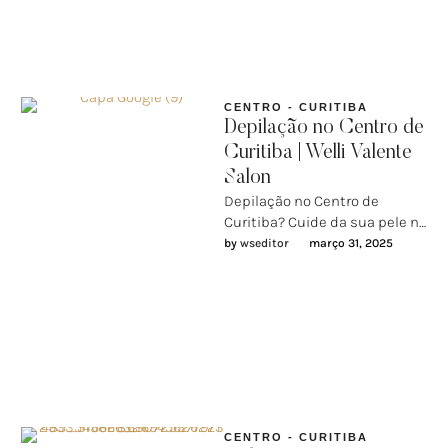
CENTRO - CURITIBA
Depilação no Centro de
Curitiba | Welli Valente
Salon
Depilação no Centro de
Curitiba? Cuide da sua pele no
Welli Valente SalonQuer uma
by 
wseditor
março 31, 2025
pele lisinha, bem cuidada …
CENTRO - CURITIBA