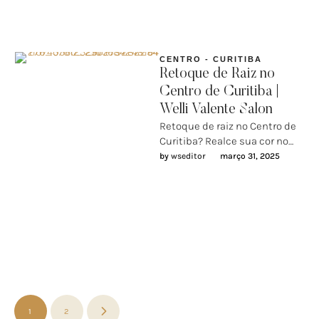
CENTRO - CURITIBA
Retoque de Raiz no
Centro de Curitiba |
Welli Valente Salon
Retoque de raiz no Centro de
Curitiba? Realce sua cor no
Welli Valente Salon A
by 
wseditor
março 31, 2025
coloração dos cabelos …
1
2