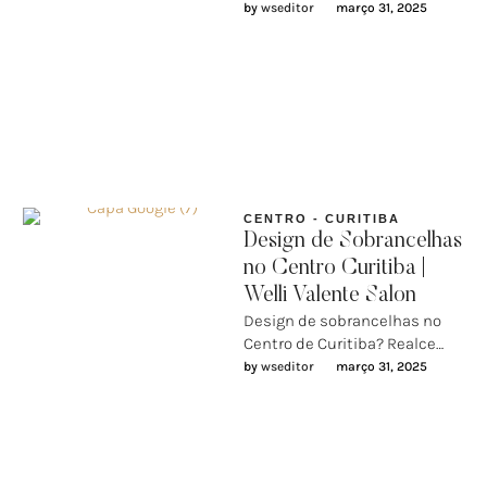
sua beleza com o toque do
by 
wseditor
março 31, 2025
Welli Valente Salon Seja para …
CENTRO - CURITIBA
Design de Sobrancelhas
no Centro Curitiba |
Welli Valente Salon
Design de sobrancelhas no
Centro de Curitiba? Realce
seu olhar no Welli Valente
by 
wseditor
março 31, 2025
Salon As sobrancelhas são a …