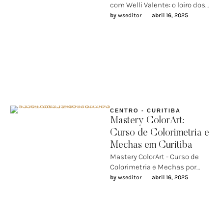
com Welli Valente: o loiro dos
sonhos com técnica, leveza e
by 
wseditor
abril 16, 2025
sofisticação Se você …
CENTRO - CURITIBA
Mastery ColorArt:
Curso de Colorimetria e
Mechas em Curitiba
Mastery ColorArt - Curso de
Colorimetria e Mechas por
Welli Valente MASTERY
by 
wseditor
abril 16, 2025
ColorArt By WELLI VALENTE
Formação para …