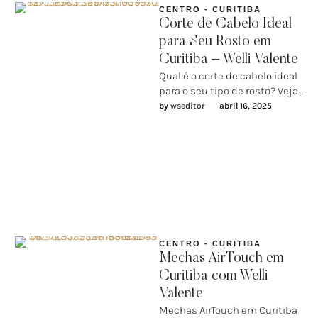
CENTRO - CURITIBA
Corte de Cabelo Ideal
para Seu Rosto em
Curitiba – Welli Valente
Qual é o corte de cabelo ideal
para o seu tipo de rosto? Veja
as dicas do Welli …
by 
wseditor
abril 16, 2025
CENTRO - CURITIBA
Mechas AirTouch em
Curitiba com Welli
Valente
Mechas AirTouch em Curitiba